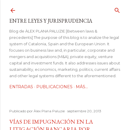
Ir al contenido principal
ENTRE LEYES Y JURISPRUDENCIA
Blog de ÀLEX PLANA PALUZIE [Between laws &
precedents] The purpose of this blog is to analize the legal
system of Catalonia, Spain and the European Union. It
focuses on business law and, in particular, corporate and
mergers and acquisitions (M&A), private equity, venture
capital and investment funds. It also addresses issues about
sustainability, economics, marketing, politics, current affairs
and other legal systems different to the aforementioned.
ENTRADAS
PUBLICACIONES
MÁS…
Publicado por
Àlex Plana Paluzie
septiembre 20, 2013
VÍAS DE IMPUGNACIÓN EN LA
LITIGACIÓN BANCARIA POR