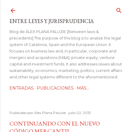
Ir al contenido principal
ENTRE LEYES Y JURISPRUDENCIA
Blog de ÀLEX PLANA PALUZIE [Between laws &
precedents] The purpose of this blog is to analize the legal
system of Catalonia, Spain and the European Union. It
focuses on business law and, in particular, corporate and
mergers and acquisitions (M&A), private equity, venture
capital and investment funds. It also addresses issues about
sustainability, economics, marketing, politics, current affairs
and other legal systems different to the aforementioned.
ENTRADAS
PUBLICACIONES
MÁS…
Publicado por
Àlex Plana Paluzie
julio 02, 2013
CONTINUANDO CON EL NUEVO
CÓDIGO MERCANTIL