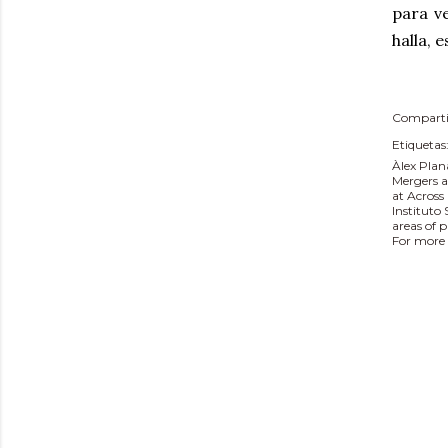
para v
halla, 
Comparti
Etiquetas
Àlex Plan
Mergers a
at Across
Instituto
areas of 
For more 