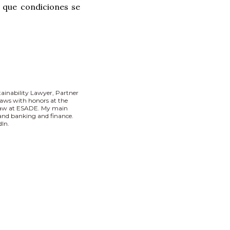
 que condiciones se
tainability Lawyer, Partner
aws with honors at the
 Law at ESADE. My main
I and banking and finance.
In.