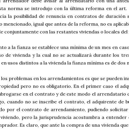
el arrendador debe avisar al arrendatario con una ante
Esta norma se introdujo con la última reforma en el art.
cía la posibilidad de renuncia en contratos de duración s
 mencionado, igual que antes de la reforma, no es aplicab
e conjuntamente con las restantes viviendas o locales del
nto a la fianza se establece una mínima de un mes en ca
o de vivienda y la cual no se actualizará durante los tr
en usos distintos a la vivienda la fianza mínima es de dos 
los problemas en los arrendamientos es que se pueden insc
ropiedad pero no es obligatorio. En el primer caso el adq
ubrogarse en el contrato y de este modo el arrendatario 
o, cuando no se inscribe el contrato, el adquirente de 
ado por el contrato de arrendamiento, pudiendo solicitar
a viviendo, pero la jurisprudencia acostumbra a entender
prador. Es claro, que ante la compra de una vivienda que 