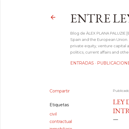
ENTRE LE
Blog de ÀLEX PLANA PALUZIE [Be
Spain and the European Union. I
private equity, venture capital 
politics, current affairs and ot
ENTRADAS
PUBLICACION
Compartir
Publicad
LEY
Etiquetas
INTR
civil
contractual