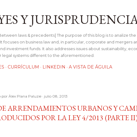
Ir al contenido principal
YES Y JURISPRUDENCI
tween laws & precedents] The purpose of this blog is to analize the 
t focuses on business law and, in particular, corporate and mergers a
and investment funds. It also addresses issues about sustainability, e
her legal systems different to the aforementioned.
ES
CURRÍCULUM
LINKEDIN
A VISTA DE ÁGUILA
o por
Àlex Plana Paluzie
julio 08, 2013
 DE ARRENDAMIENTOS URBANOS Y CAM
ODUCIDOS POR LA LEY 4/2013 (PARTE II