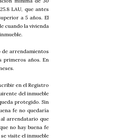
lación mínima de 30
 25.8 LAU, que antes
uperior a 5 años. El
le cuando la vivienda
 inmueble.
so de arrendamientos
es primeros años. En
meses.
ribir en el Registro
uirente del inmueble
queda protegido. Sin
buena fe no quedaría
 al arrendatario que
 que no hay buena fe
se visite el inmueble