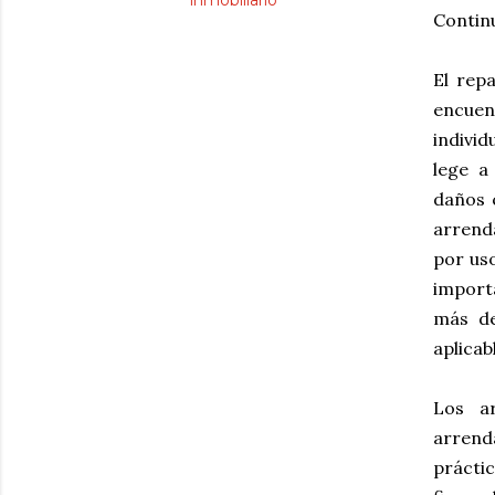
inmobiliario
Contin
El rep
encuen
individ
lege a
daños c
arrend
por us
import
más de
aplicab
Los ar
arrend
prácti