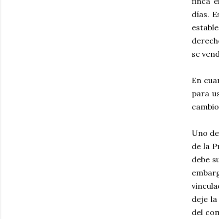
finca 
días. 
estable
derecho
se vend
En cua
para us
cambio 
Uno de 
de la P
debe s
embarg
vincul
deje l
del com