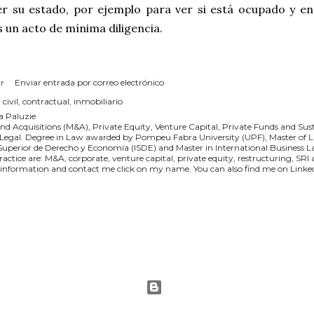
er su estado, por ejemplo para ver si está ocupado y en
es un acto de mínima diligencia.
r
Enviar entrada por correo electrónico
:
civil
contractual
inmobiliario
a Paluzie
nd Acquisitions (M&A), Private Equity, Venture Capital, Private Funds and Sus
 Legal. Degree in Law awarded by Pompeu Fabra University (UPF), Master of L
 Superior de Derecho y Economía (ISDE) and Master in International Business
practice are: M&A, corporate, venture capital, private equity, restructuring, SR
information and contact me click on my name. You can also find me on Linked