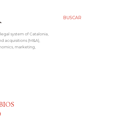
A
BUSCAR
legal system of Catalonia,
nd acquisitions (M&A),
conomics, marketing,
BIOS
)