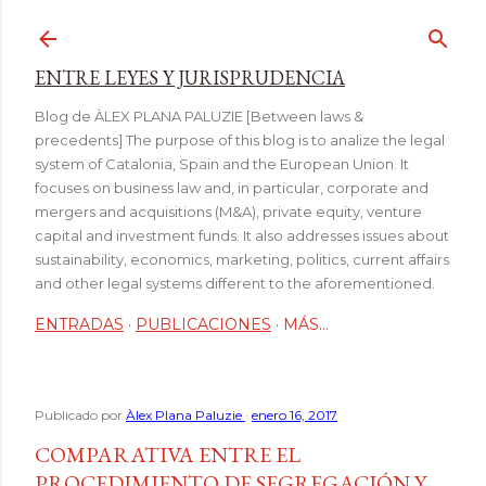
Ir al contenido principal
ENTRE LEYES Y JURISPRUDENCIA
Blog de ÀLEX PLANA PALUZIE [Between laws &
precedents] The purpose of this blog is to analize the legal
system of Catalonia, Spain and the European Union. It
focuses on business law and, in particular, corporate and
mergers and acquisitions (M&A), private equity, venture
capital and investment funds. It also addresses issues about
sustainability, economics, marketing, politics, current affairs
and other legal systems different to the aforementioned.
ENTRADAS
PUBLICACIONES
MÁS…
Publicado por
Àlex Plana Paluzie
enero 16, 2017
COMPARATIVA ENTRE EL
PROCEDIMIENTO DE SEGREGACIÓN Y