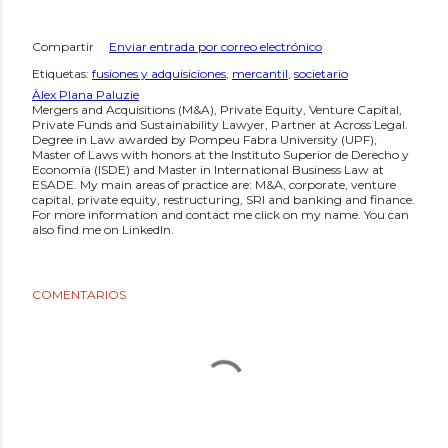
Compartir
Enviar entrada por correo electrónico
Etiquetas:
fusiones y adquisiciones
mercantil
societario
Àlex Plana Paluzie
Mergers and Acquisitions (M&A), Private Equity, Venture Capital,
Private Funds and Sustainability Lawyer, Partner at Across Legal.
Degree in Law awarded by Pompeu Fabra University (UPF),
Master of Laws with honors at the Instituto Superior de Derecho y
Economía (ISDE) and Master in International Business Law at
ESADE. My main areas of practice are: M&A, corporate, venture
capital, private equity, restructuring, SRI and banking and finance.
For more information and contact me click on my name. You can
also find me on LinkedIn.
COMENTARIOS