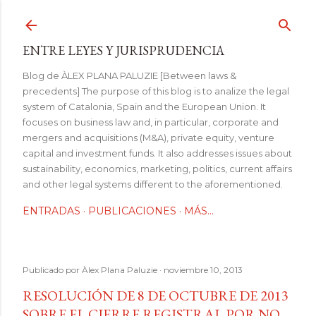
Ir al contenido principal
ENTRE LEYES Y JURISPRUDENCIA
Blog de ÀLEX PLANA PALUZIE [Between laws &
precedents] The purpose of this blog is to analize the legal
system of Catalonia, Spain and the European Union. It
focuses on business law and, in particular, corporate and
mergers and acquisitions (M&A), private equity, venture
capital and investment funds. It also addresses issues about
sustainability, economics, marketing, politics, current affairs
and other legal systems different to the aforementioned.
ENTRADAS
PUBLICACIONES
MÁS…
Publicado por
Àlex Plana Paluzie
noviembre 10, 2013
RESOLUCIÓN DE 8 DE OCTUBRE DE 2013
SOBRE EL CIERRE REGISTRAL POR NO