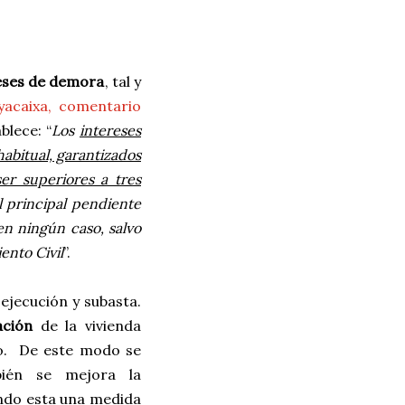
eses de demora
, tal y
yacaixa, comentario
blece: “
Los
intereses
abitual, garantizados
er superiores a tres
 principal pendiente
en ningún caso, salvo
ento Civil
”.
ejecución y subasta.
ación
de la vivienda
o.
De este modo se
bién se mejora la
endo esta una medida