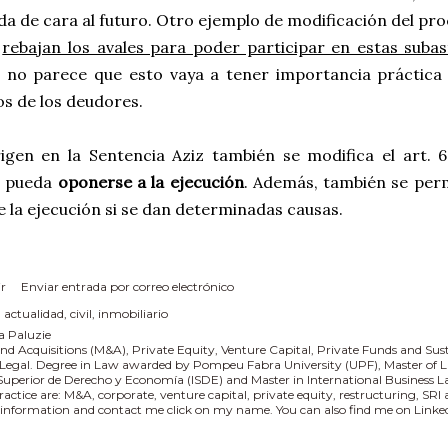
a de cara al futuro. Otro ejemplo de modificación del pro
e
rebajan los avales para poder participar en estas subas
 no parece que esto vaya a tener importancia práctica d
s de los deudores.
igen en la Sentencia Aziz también se modifica el art. 
r pueda
oponerse a la ejecución
. Además, también se perm
e la ejecución si se dan determinadas causas.
r
Enviar entrada por correo electrónico
:
actualidad
civil
inmobiliario
a Paluzie
nd Acquisitions (M&A), Private Equity, Venture Capital, Private Funds and Sus
 Legal. Degree in Law awarded by Pompeu Fabra University (UPF), Master of L
 Superior de Derecho y Economía (ISDE) and Master in International Business
practice are: M&A, corporate, venture capital, private equity, restructuring, SR
information and contact me click on my name. You can also find me on Linked