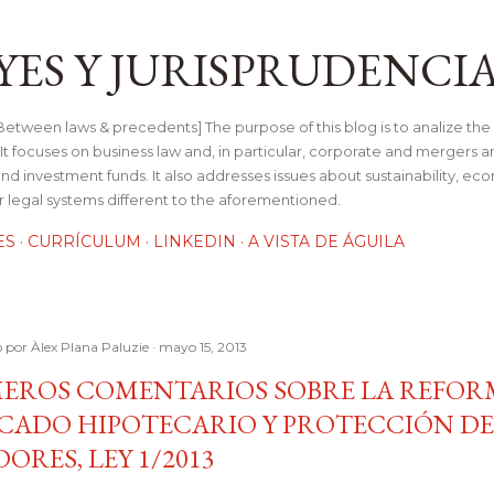
Ir al contenido principal
YES Y JURISPRUDENCI
tween laws & precedents] The purpose of this blog is to analize the 
t focuses on business law and, in particular, corporate and mergers a
and investment funds. It also addresses issues about sustainability, e
her legal systems different to the aforementioned.
ES
CURRÍCULUM
LINKEDIN
A VISTA DE ÁGUILA
o por
Àlex Plana Paluzie
mayo 15, 2013
MEROS COMENTARIOS SOBRE LA REFOR
CADO HIPOTECARIO Y PROTECCIÓN DE
ORES, LEY 1/2013