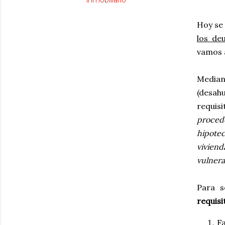
inmobiliario
Hoy se 
los de
vamos 
Median
(desah
requisi
procede
hipotec
vivien
vulnera
Para s
requisi
F