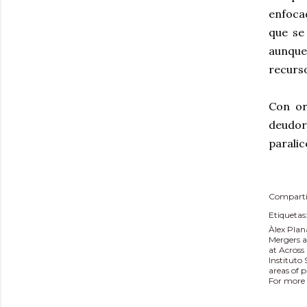
enfocad
que s
aunque
recurso
Con or
deudo
paralic
Comparti
Etiquetas
Àlex Plan
Mergers a
at Across
Instituto
areas of 
For more 