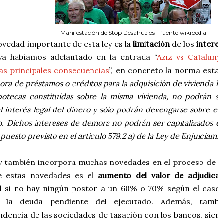
Manifestación de Stop Desahucios - fuente wikipedia
ovedad importante de esta ley es la
limitación
de los
inter
a habíamos adelantado en la entrada “
Aziz vs Catalun
las principales consecuencias
”, en concreto la norma esta
ra de préstamos o créditos para la adquisición de vivienda h
otecas constituidas sobre la misma vivienda, no podrán s
l interés legal del dinero
y sólo podrán devengarse sobre el
. Dichos intereses de demora no podrán ser capitalizados 
upuesto previsto en el artículo 579.2.a) de la Ley de Enjuiciami
ey también incorpora muchas novedades en el proceso de 
 estas novedades es el
aumento del valor de adjudic
al si no hay ningún postor a un 60% o 70% según el cas
e la deuda pendiente del ejecutado. Además, tam
ndencia de las sociedades de tasación con los bancos, si