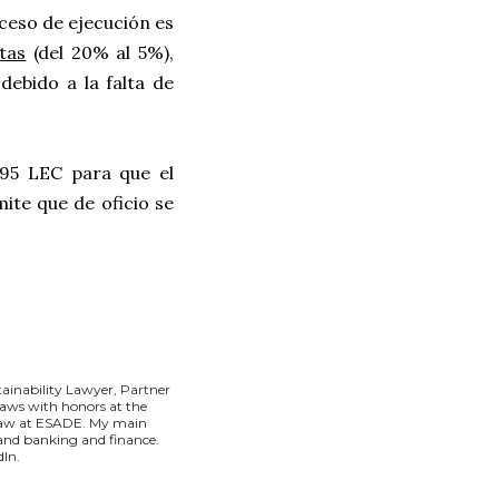
ceso de ejecución es
tas
(del 20% al 5%),
ebido a la falta de
695 LEC para que el
ite que de oficio se
tainability Lawyer, Partner
aws with honors at the
 Law at ESADE. My main
I and banking and finance.
In.