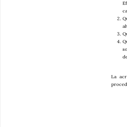
Ef
ca
Qu
al
Qu
Q
so
de
La acr
procedi