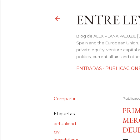
ENTRE LE
Blog de ÀLEX PLANA PALUZIE [Be
Spain and the European Union. I
private equity, venture capital 
politics, current affairs and ot
ENTRADAS
PUBLICACION
Compartir
Publicad
PRI
Etiquetas
MER
actualidad
DEUD
civil