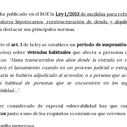
ha publicado en el BOE la
Ley 1/2013
de medidas para refo
udores hipotecarios, reestructuración de deuda y alquile
a destacar sus principales normas.
te el
art. 1
de la ley se establece un
período de suspensión
ucios) sobre
viviendas habituales
que afecta a personas 
tos: “
Hasta transcurridos dos años desde la entrada en v
rá el lanzamiento cuando en un proceso judicial o extraj
aria se hubiera adjudicado al acreedor, o a persona que ac
da habitual de personas que se encuentren en los sup
bilidad…
”.
er considerado de especial vulnerabilidad hay que cu
tos
junto a uno de los requisitos económicos que veremos
amilia numerosa.