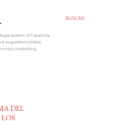
A
BUSCAR
legal system of Catalonia,
nd acquisitions (M&A),
conomics, marketing,
MA DEL
 LOS