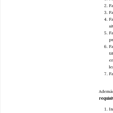
F
Fa
F
si
Fa
p
Fa
ti
e
le
Fa
Además
requis
In