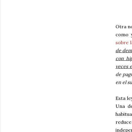
Otra n
como y
sobre 
de demo
con hip
veces e
de pago
en el s
Esta l
Una de
habitu
reduc
indepe