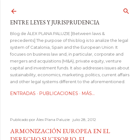
Ir al contenido principal
ENTRE LEYES Y JURISPRUDENCIA
Blog de ÀLEX PLANA PALUZIE [Between laws &
precedents] The purpose of this blog is to analize the legal
system of Catalonia, Spain and the European Union. It
focuses on business law and, in particular, corporate and
mergers and acquisitions (M&A), private equity, venture
capital and investment funds. It also addresses issues about
sustainability, economics, marketing, politics, current affairs
and other legal systems different to the aforementioned.
ENTRADAS
PUBLICACIONES
MÁS…
Publicado por
Àlex Plana Paluzie
julio 28, 2012
ARMONIZACIÓN EUROPEA EN EL
DERECHO SUCESORIO, EL