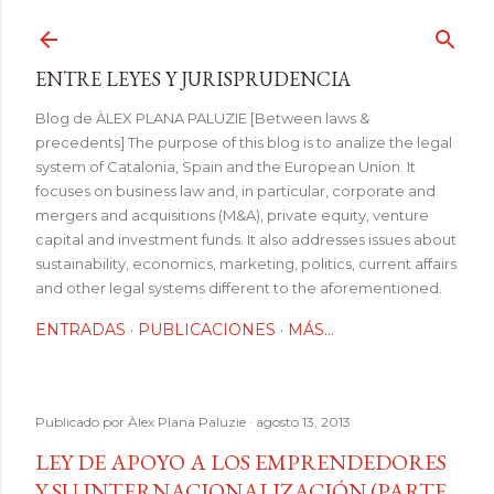
Ir al contenido principal
ENTRE LEYES Y JURISPRUDENCIA
Blog de ÀLEX PLANA PALUZIE [Between laws &
precedents] The purpose of this blog is to analize the legal
system of Catalonia, Spain and the European Union. It
focuses on business law and, in particular, corporate and
mergers and acquisitions (M&A), private equity, venture
capital and investment funds. It also addresses issues about
sustainability, economics, marketing, politics, current affairs
and other legal systems different to the aforementioned.
ENTRADAS
PUBLICACIONES
MÁS…
Publicado por
Àlex Plana Paluzie
agosto 13, 2013
LEY DE APOYO A LOS EMPRENDEDORES
Y SU INTERNACIONALIZACIÓN (PARTE