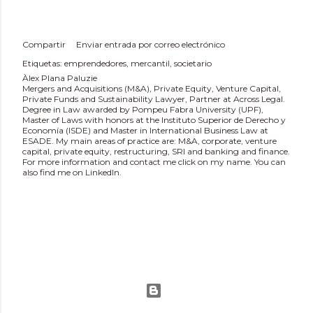
Compartir
Enviar entrada por correo electrónico
Etiquetas:
emprendedores
mercantil
societario
Àlex Plana Paluzie
Mergers and Acquisitions (M&A), Private Equity, Venture Capital,
Private Funds and Sustainability Lawyer, Partner at Across Legal.
Degree in Law awarded by Pompeu Fabra University (UPF),
Master of Laws with honors at the Instituto Superior de Derecho y
Economía (ISDE) and Master in International Business Law at
ESADE. My main areas of practice are: M&A, corporate, venture
capital, private equity, restructuring, SRI and banking and finance.
For more information and contact me click on my name. You can
also find me on LinkedIn.